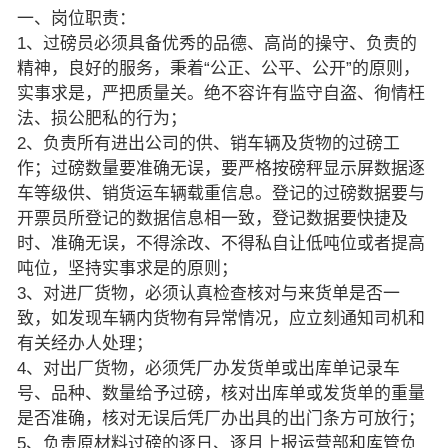
一、岗位职责：
1、过磅员必须具备优秀的品德、高尚的操守、负责的
精神，良好的服务，秉着“公正、公平、公开”的原则，
实事求是，严把质量关。绝不容许有监守自盗、徇情枉
法、损公肥私的行为；
2、负责所有进出公司的供、销车辆及货物的过磅工
作；过磅数量要准确无误，要严格按磅秤显示屏数据逐
车等级供、销货运车辆载重信息。登记的过磅数据要与
开票员所登记的数据信息相一致，登记数据要快捷及
时、准确无误，不得涂改、不得私自让低吨位或者提高
吨位，坚持实事求是的原则；
3、对进厂货物，必须认真检查核对与来货单是否一
致，如发现车辆内货物有异常情况，应立刻通知司机和
有关经办人处理；
4、对出厂货物，必须凭厂办发货单或出库单记录车
号、品种、数量给予过磅，核对出库单或发货单的重量
是否准确，核对无误后凭厂办出具的出门条方可放行；
5、负责原材料过磅的逐日、逐月上报运营部和库管负