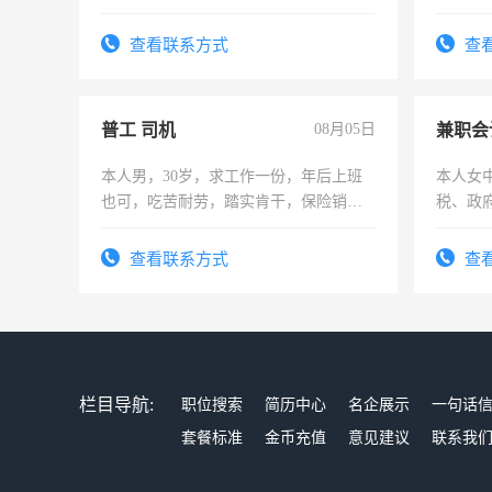
队长，
有高低
查看联系方式
查
普工 司机
08月05日
兼职会
本人男，30岁，求工作一份，年后上班
本人女
也可，吃苦耐劳，踏实肯干，保险销售
税、政
勿扰
为各类
务，财
查看联系方式
查
作
栏目导航:
职位搜索
简历中心
名企展示
一句话
套餐标准
金币充值
意见建议
联系我