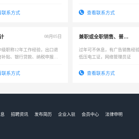
形象岗或幼儿园保安，维修水电
上
压电工证和十几年工作经验
看联系方式
查看联系方式
计
08月05日
兼职或全职销售、普工、维修
中级职称12年工作经验，出口退
过年可不休息，有广告销售经
府补贴、银行贷款、纳税申报、
低压电工证，网络管理员证
公司策划，设建新账，理乱账业
务咨询等业务。欲求兼职会计工
看联系方式
查看联系方式
信息
招聘资讯
发布简历
企业入驻
会员中心
法律申明
们