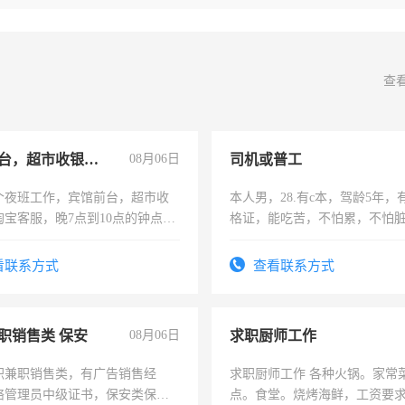
查
宾馆前台，超市收银员，淘宝客服
08月06日
司机或普工
个夜班工作，宾馆前台，超市收
本人男，28.有c本，驾龄5年，
淘宝客服，晚7点到10点的钟点
格证，能吃苦，不怕累，不怕
烦看到的老板加我微信聊，手机
实，需求稳定工作一份，保险
信
看联系方式
查看联系方式
职销售类 保安
08月06日
求职厨师工作
职兼职销售类，有广告销售经
求职厨师工作 各种火锅。家常
络管理员中级证书，保安类保安
点。食堂。烧烤海鲜，工资要求6