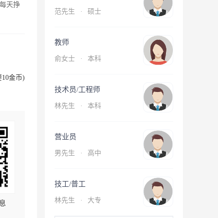
每天挣
范先生
·
硕士
教师
俞女士
·
本科
10金币)
技术员/工程师
林先生
·
本科
营业员
男先生
·
高中
技工/普工
林先生
·
大专
息