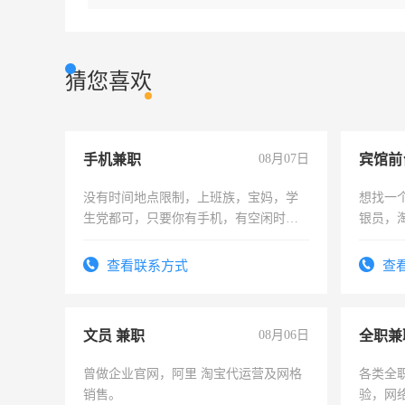
猜您喜欢
手机兼职
08月07日
没有时间地点限制，上班族，宝妈，学
想找一
生党都可，只要你有手机，有空闲时
银员，
间，一单一结，一天二三十不成问题，
工，麻
勤快的四五十，每天挣零花钱没问题！
号同微
查看联系方式
查
文员 兼职
08月06日
全职兼
曾做企业官网，阿里 淘宝代运营及网格
各类全
销售。
验，网